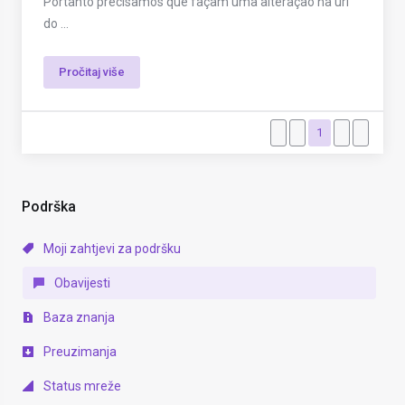
Portanto precisamos que façam uma alteração na url
do ...
Pročitaj više
1
Podrška
Moji zahtjevi za podršku
Obavijesti
Baza znanja
Preuzimanja
Status mreže