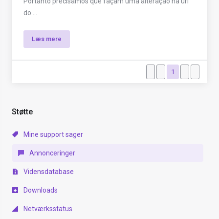
Portanto precisamos que façam uma alteração na url
do ...
Læs mere
1
Støtte
Mine support sager
Annonceringer
Vidensdatabase
Downloads
Netværksstatus