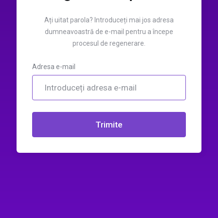
Ați uitat parola? Introduceți mai jos adresa
dumneavoastră de e-mail pentru a începe
procesul de regenerare.
Adresa e-mail
Trimite