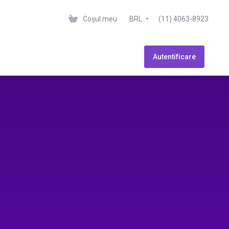
Coșul meu
BRL
(11) 4063-8923
Autentificare