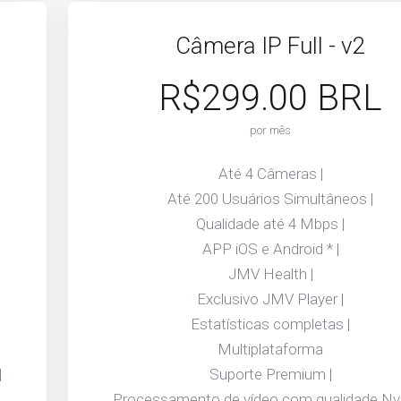
Câmera IP Full - v2
R$299.00 BRL
por mês
Até 4 Câmeras |
Até 200 Usuários Simultâneos |
Qualidade até 4 Mbps |
APP iOS e Android * |
JMV Health |
Exclusivo JMV Player |
Estatísticas completas |
Multiplataforma
|
Suporte Premium |
Processamento de vídeo com qualidade Nvid