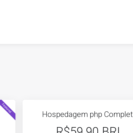
Featured
Hospedagem php Comple
R$59.90 BRL