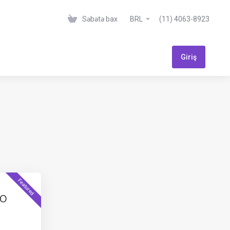
Səbətə bax
BRL
(11) 4063-8923
Giriş
Featured
to