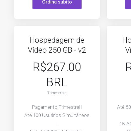
Ordina subito
Hospedagem de
Ho
Vídeo 250 GB - v2
V
R$267.00
BRL
Trimestrale
Pagamento Trimestral |
Até 5
Até 100 Usuários Simultâneos
|
4K Ad