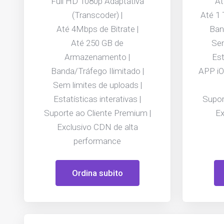
Full HD 1080p Adaptativa
At
(Transcoder) |
Até 1
Até 4Mbps de Bitrate |
Ban
Até 250 GB de
Sem
Armazenamento |
Est
Banda/Tráfego Ilimitado |
APP iO
Sem limites de uploads |
Estatísticas interativas |
Supor
Suporte ao Cliente Premium |
Ex
Exclusivo CDN de alta
performance
Ordina subito