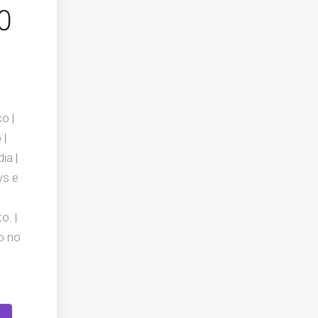
0
o |
 |
ia |
ws e
o. |
o no