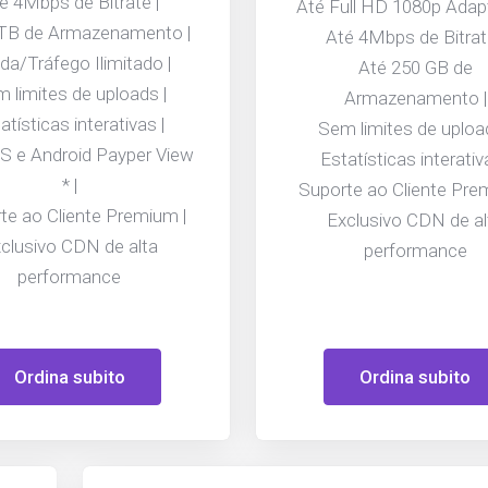
é 4Mbps de Bitrate |
Até Full HD 1080p Adapt
 TB de Armazenamento |
Até 4Mbps de Bitrat
da/Tráfego Ilimitado |
Até 250 GB de
 limites de uploads |
Armazenamento |
atísticas interativas |
Sem limites de uploa
S e Android Payper View
Estatísticas interativ
* |
Suporte ao Cliente Pre
te ao Cliente Premium |
Exclusivo CDN de al
clusivo CDN de alta
performance
performance
Ordina subito
Ordina subito