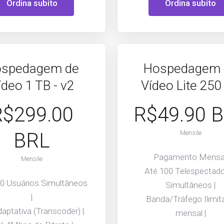
Ordina subito
Ordina subito
spedagem de
Hospedagem 
ídeo 1 TB - v2
Vídeo Lite 250
R$299.00
R$49.90 
BRL
Mensile
Pagamento Mensal
Mensile
Até 100 Telespectad
00 Usuários Simultâneos
Simultâneos |
|
Banda/Tráfego Ilimit
aptativa (Transcoder) |
mensal |