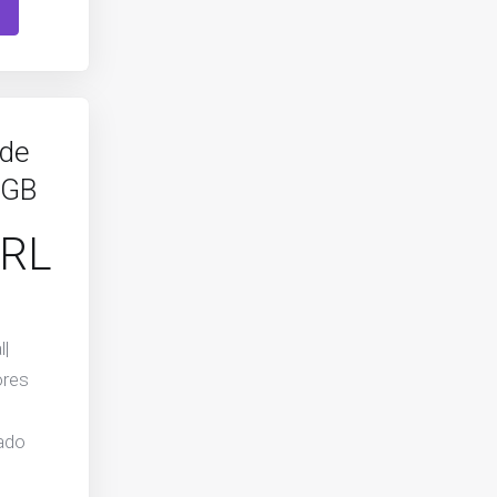
de
 GB
BRL
|
ores
ado