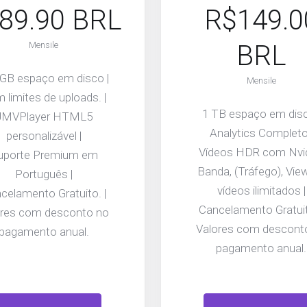
89.90 BRL
R$149.0
Mensile
BRL
 GB espaço em disco |
Mensile
 limites de uploads. |
1 TB espaço em disc
JMVPlayer HTML5
Analytics Completo
personalizável |
Vídeos HDR com Nvid
uporte Premium em
Banda, (Tráfego), Vie
Português |
vídeos ilimitados |
celamento Gratuito. |
Cancelamento Gratuit
ores com desconto no
Valores com descont
pagamento anual.
pagamento anual.