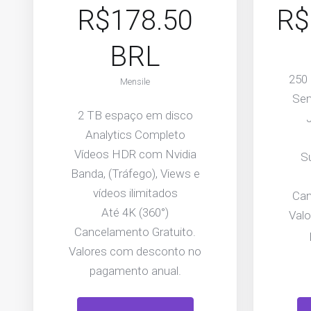
R$178.50
R$
BRL
250
Mensile
Sem
2 TB espaço em disco
Analytics Completo
Vídeos HDR com Nvidia
S
Banda, (Tráfego), Views e
vídeos ilimitados
Can
Até 4K (360°)
Val
Cancelamento Gratuito.
Valores com desconto no
pagamento anual.