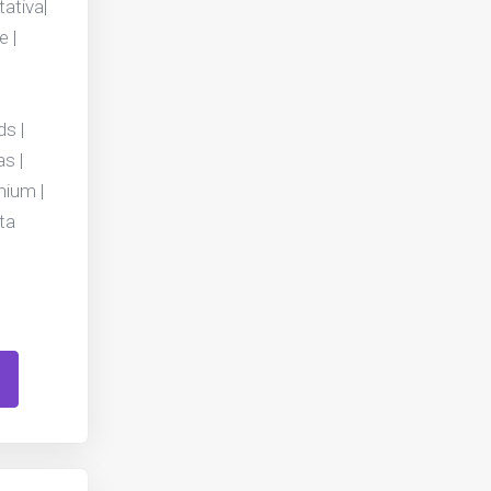
ativa|
e |
ds |
as |
mium |
ta