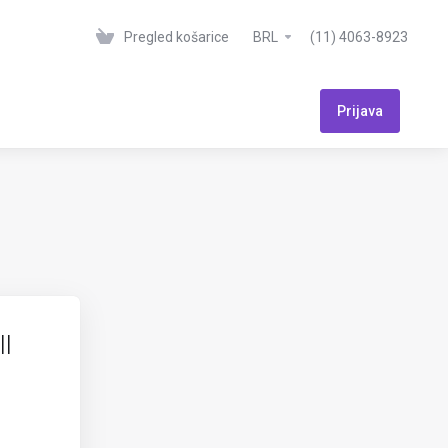
Pregled košarice
BRL
(11) 4063-8923
Prijava
l