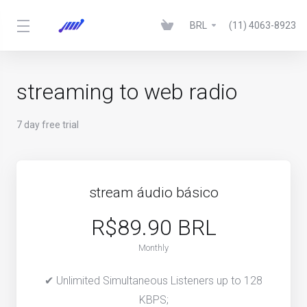
BRL
(11) 4063-8923
streaming to web radio
7 day free trial
stream áudio básico
R$89.90 BRL
Monthly
✔ Unlimited Simultaneous Listeners up to 128
KBPS;