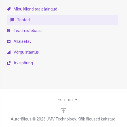
Minu klienditoe päringud
Teated
Teadmistebaas
Allalaetav
Võrgu staatus
Ava päring
Estonian
Autoriõigus © 2026 JMV Technology. Kõik õigused kaitstud.