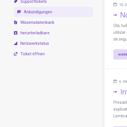
Supporttickets
10. 
Ankündigungen
N
Wissensdatenbank
Olá, tu
utiliza
herunterladbare
de segu
Netzwerkstatus
Ticket öffnen
weit
6. O
In
Prezado
explica
Lembram