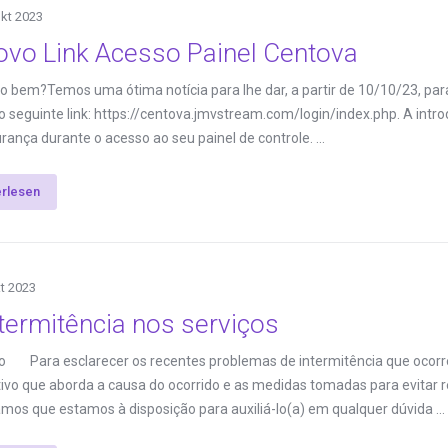
Okt 2023
ovo Link Acesso Painel Centova
do bem?Temos uma ótima notícia para lhe dar, a partir de 10/10/23, par
r o seguinte link: https://centova.jmvstream.com/login/index.php. A intr
rança durante o acesso ao seu painel de controle. ...
erlesen
kt 2023
termitência nos serviços
 Para esclarecer os recentes problemas de intermitência que ocorre
tivo que aborda a causa do ocorrido e as medidas tomadas para evitar re
os que estamos à disposição para auxiliá-lo(a) em qualquer dúvida ...