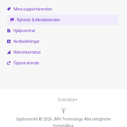
Mina supportärenden
Nyheter & Meddelanden
Hjälpcentral
Nedladdningar
Nätverksstatus
Öppna ärende
Svenska
Upphovsrätt © 2026 JMV Technology. Alla rättigheter
förbehållna.