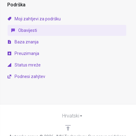
Podrška
Moji zahtjevi za podršku
Obavijesti
Baza znanja
Preuzimanja
Status mreže
Podnesi zahjtev
Hrvatski