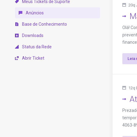
Meus Tickets de Suporte
20q 
Anúncios
M
Base de Conhecimento
Olá! Co
prevent
Downloads
finance
Status da Rede
Abrir Ticket
Leia 
12q 
A
Prezad
tempora
4063-8