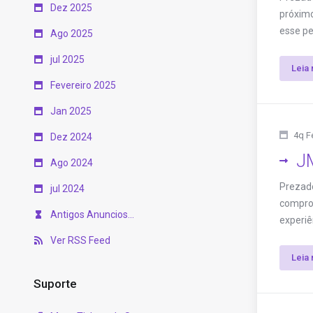
Dez 2025
próximo
esse pe
Ago 2025
jul 2025
Leia 
Fevereiro 2025
Jan 2025
4q F
Dez 2024
JM
Ago 2024
Prezado
jul 2024
comprom
Antigos Anuncios...
experiê
Ver RSS Feed
Leia 
Suporte