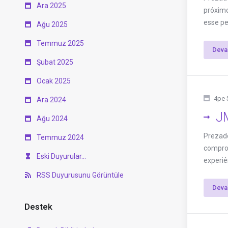
Ara 2025
próximo
esse pe
Ağu 2025
Temmuz 2025
Deva
Şubat 2025
Ocak 2025
4pe 
Ara 2024
JM
Ağu 2024
Prezado
Temmuz 2024
comprom
Eski Duyurular...
experiê
RSS Duyurusunu Görüntüle
Deva
Destek