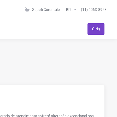
Sepeti Görüntüle
BRL
(11) 4063-8923
Giriş
horário de atendimento sofrerá alteração excepcional nos