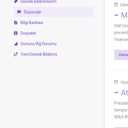
Destek Bildirimlerim
20pe
Duyurular
M
Bilgi Bankası
Olá! Co
prevent
Dosyalar
finance
Sunucu/Ağ Durumu
Yeni Destek Bildirimi
Deva
12pe
A
Prezad
tempora
4063-8