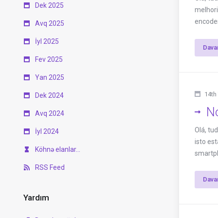
Dek 2025
melhori
encoder 
Avq 2025
İyl 2025
Dava
Fev 2025
Yan 2025
14th
Dek 2024
No
Avq 2024
Olá, tu
İyl 2024
isto es
Köhnə elanlar...
smartph
RSS Feed
Dava
Yardım