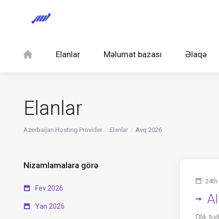
Elanlar
Məlumat bazası
Əlaqə
Elanlar
Azerbaijan Hosting Provider
Elanlar
Avq 2026
Nizamlamalara görə
24th
Fev 2026
Al
Yan 2026
Olá, tu