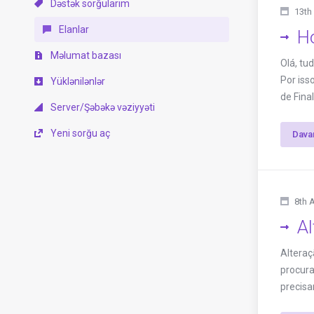
Dəstək sorğularım
13th
Elanlar
Ho
Məlumat bazası
Olá, tu
Por iss
Yüklənilənlər
de Fina
Server/Şəbəkə vəziyyəti
Yeni sorğu aç
Dava
8th 
Al
Alteraç
procura
precisa