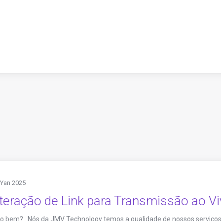
 Yan 2025
teração de Link para Transmissão ao V
do bem? Nós da JMV Technology temos a qualidade de nossos serviços 