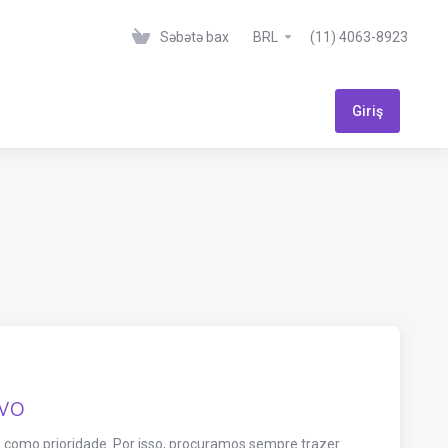
Səbətə bax
BRL
(11) 4063-8923
Giriş
ivo
como prioridade. Por isso, procuramos sempre trazer