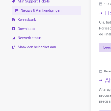
Mijn Support Tickets
13e 
Nieuws & Aankondigingen
Ho
Kennisbank
Olá, tu
Por iss
Downloads
de Fina
Netwerk status
Maak een helpticket aan
Lees
8e a
Al
Alteraç
procura
precisa