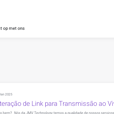
t op met ons
Jan 2025
teração de Link para Transmissão ao V
do bem? Nós da JMV Technology temos a qualidade de nossos serviços 