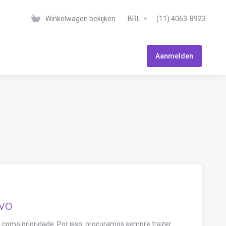
Winkelwagen bekijken
BRL
(11) 4063-8923
Aanmelden
ivo
como prioridade. Por isso, procuramos sempre trazer