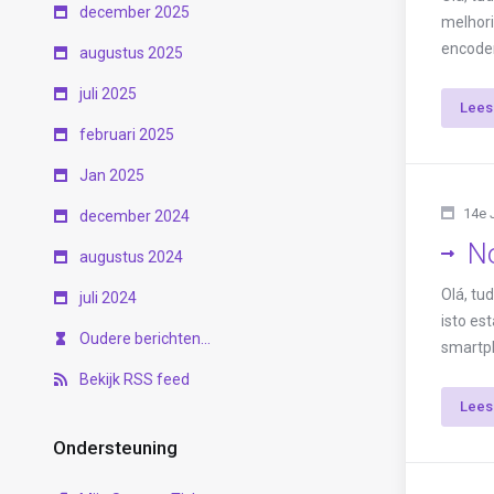
december 2025
melhori
encoder 
augustus 2025
juli 2025
Lees
februari 2025
Jan 2025
14e 
december 2024
No
augustus 2024
Olá, tu
juli 2024
isto es
Oudere berichten...
smartph
Bekijk RSS feed
Lees
Ondersteuning