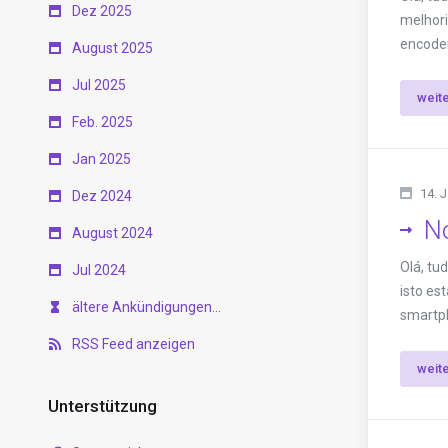
Dez 2025
melhori
encoder 
August 2025
Jul 2025
weit
Feb. 2025
Jan 2025
14. 
Dez 2024
No
August 2024
Olá, tu
Jul 2024
isto es
ältere Ankündigungen...
smartph
RSS Feed anzeigen
weit
Unterstützung