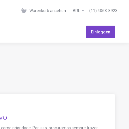
Warenkorb ansehen
BRL
(11) 4063-8923
Einloggen
ivo
como prioridade. Por isso, procuramos sempre trazer