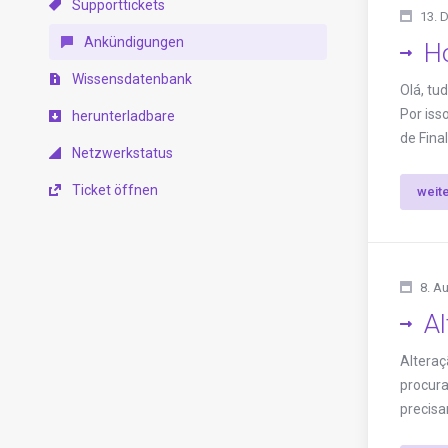
Supporttickets
13. 
Ankündigungen
Ho
Wissensdatenbank
Olá, tu
Por iss
herunterladbare
de Fina
Netzwerkstatus
Ticket öffnen
weit
8. A
Al
Alteraç
procura
precisa