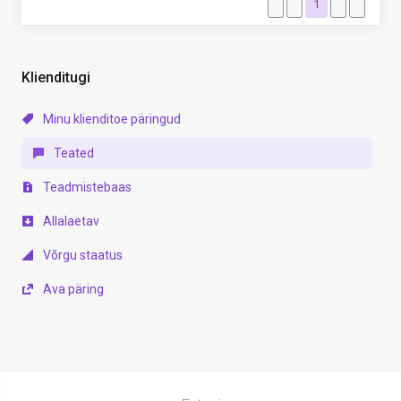
1
Klienditugi
Minu klienditoe päringud
Teated
Teadmistebaas
Allalaetav
Võrgu staatus
Ava päring