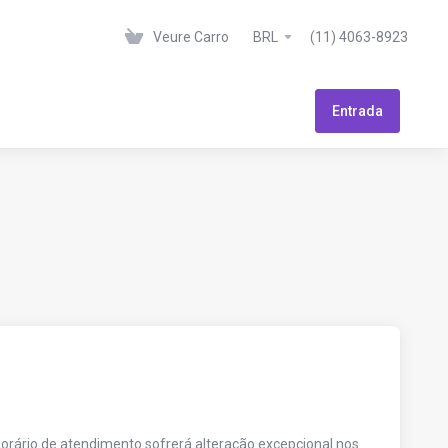
Veure Carro
BRL
(11) 4063-8923
Entrada
horário de atendimento sofrerá alteração excepcional nos