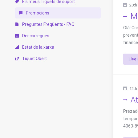
Els meus Tiquets de suport
20th
Promocions
M
Preguntes Freqüents - FAQ
Olá! Co
prevent
Descàrregues
finance
Estat de la xarxa
Tiquet Obert
Lleg
12th
A
Prezad
tempora
4063-8