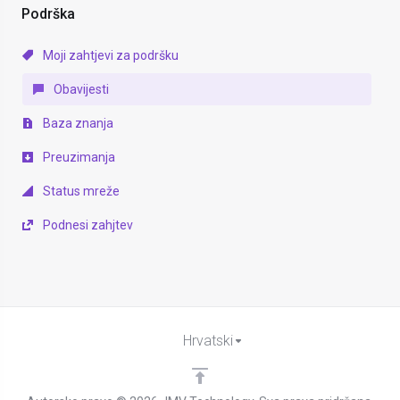
Podrška
Moji zahtjevi za podršku
Obavijesti
Baza znanja
Preuzimanja
Status mreže
Podnesi zahjtev
Hrvatski