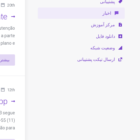
پشتیبانی
20th یان 2026
اخبار
te
مرکز آموزش
nutenção
 a parte
دانلود فایل
no e ...
وضعیت شبکه
ارسال تیکت پشتیبانی
بیشتر
12th دسامبر 2025
p!
3 segue
+55 (11)
para ...