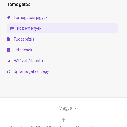
Támogatás
Támogatási jegyek
Közlemények
Tudásbázis
Letöltések
Hálózat állapota
Új Támogatási Jegy
Magyar