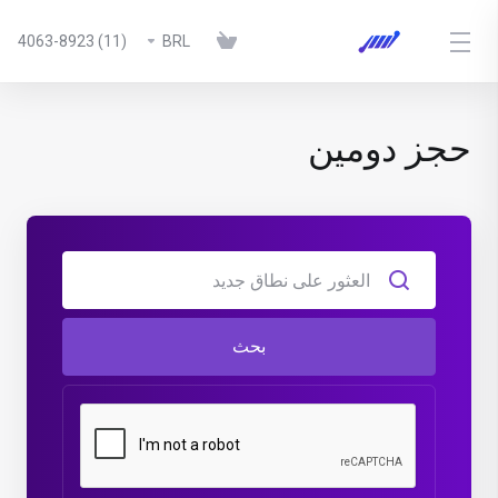
(11) 4063-8923
BRL
حجز دومين
بحث