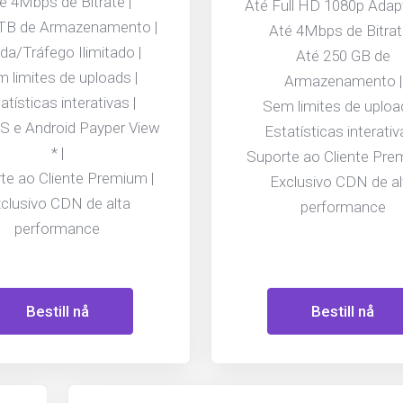
é 4Mbps de Bitrate |
Até Full HD 1080p Adapt
 TB de Armazenamento |
Até 4Mbps de Bitrat
da/Tráfego Ilimitado |
Até 250 GB de
 limites de uploads |
Armazenamento |
atísticas interativas |
Sem limites de uploa
S e Android Payper View
Estatísticas interativ
* |
Suporte ao Cliente Pre
te ao Cliente Premium |
Exclusivo CDN de al
clusivo CDN de alta
performance
performance
Bestill nå
Bestill nå