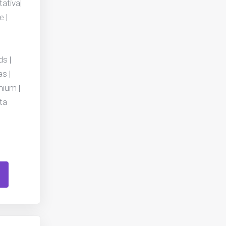
ativa|
e |
ds |
as |
mium |
ta