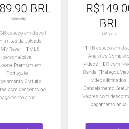
89.90 BRL
R$149.0
Månedlig
BRL
 GB espaço em disco |
Månedlig
 limites de uploads. |
1 TB espaço em disc
JMVPlayer HTML5
Analytics Completo
personalizável |
Vídeos HDR com Nvid
uporte Premium em
Banda, (Tráfego), Vie
Português |
vídeos ilimitados |
celamento Gratuito. |
Cancelamento Gratuit
ores com desconto no
Valores com descont
pagamento anual.
pagamento anual.