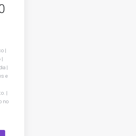
0
o |
 |
ia |
ws e
o. |
o no