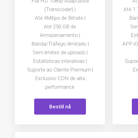
Full HD 1080p Adaptativa
At
(Transcoder) |
Até 1
Até 4Mbps de Bitrate |
Ban
Até 250 GB de
Sem
Armazenamento |
Est
Banda/Tráfego Ilimitado |
APP iO
Sem limites de uploads |
Estatísticas interativas |
Supor
Suporte ao Cliente Premium |
Ex
Exclusivo CDN de alta
performance
Bestill nå