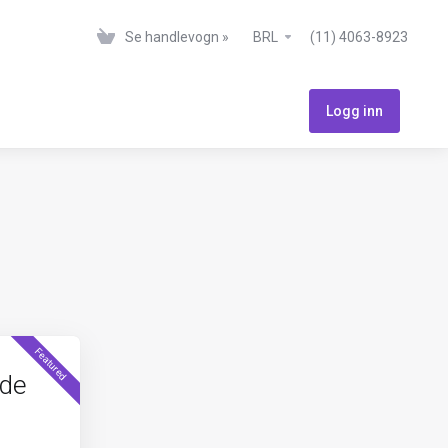
Se handlevogn »
BRL
(11) 4063-8923
Logg inn
Featured
de