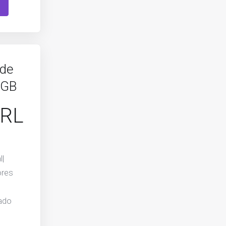
de
 GB
BRL
|
ores
ado