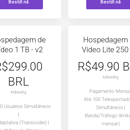
Bestill nå
Bestill nå
spedagem de
Hospedagem 
ídeo 1 TB - v2
Vídeo Lite 250
R$299.00
R$49.90 
BRL
Månedlig
Pagamento Mensal
Månedlig
Até 100 Telespectad
00 Usuários Simultâneos
Simultâneos |
|
Banda/Tráfego Ilimit
aptativa (Transcoder) |
mensal |