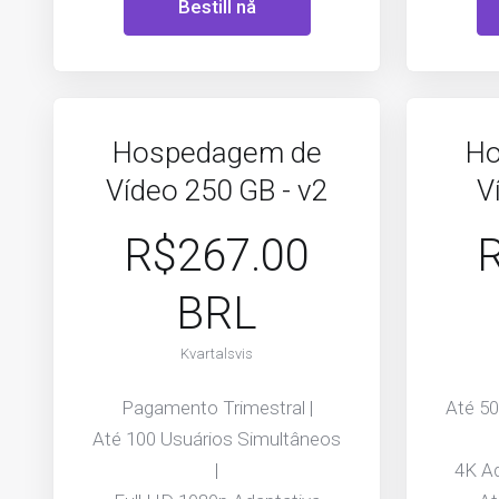
Bestill nå
Hospedagem de
Ho
Vídeo 250 GB - v2
V
R$267.00
BRL
Kvartalsvis
Pagamento Trimestral |
Até 5
Até 100 Usuários Simultâneos
|
4K Ad